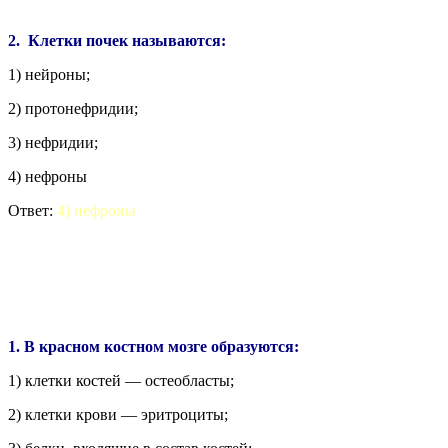
2. Клетки почек называются:
1) нейроны;
2) протонефридии;
3) нефридии;
4) нефроны
Ответ:
4) нефроны
1. В красном костном мозге образуются:
1) клетки костей — остеобласты;
2) клетки крови — эритроциты;