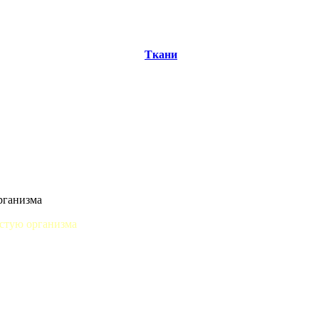
Ткани
рганизма
истую организма