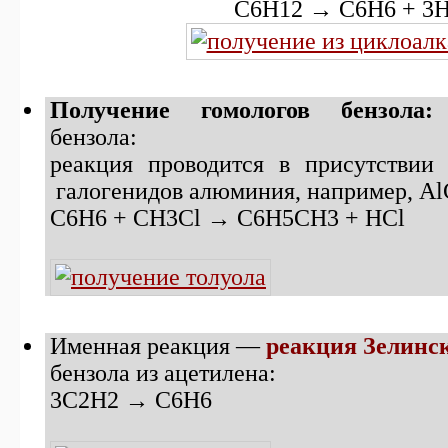
С6H12 → C6H6 + 3
Получение гомологов бензол
бензола:
реакция проводится в присутствии
галогенидов алюминия, например, Al
C6H6 + CH3Cl → C6H5CH3 + HCl
Именная реакция —
реакция Зелинск
бензола из ацетилена:
3С2H2 → C6H6