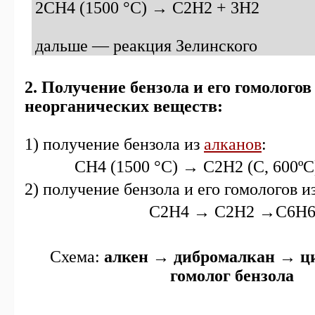
2СH4 (1500 °C) → C2H2 + 3H2
дальше — реакция Зелинского
2. Получение бензола и его гомологов
неорганических веществ:
1) получение бензола из
алканов
:
СH4 (1500 °C) → C2H2 (С, 600º
2) получение бензола и его гомологов и
С2H4 → C2H2 →C6H
Схема:
алкен → дибромалкан → ц
гомолог бензола