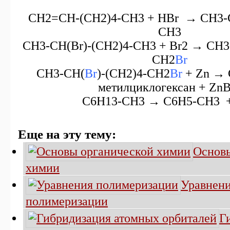
CH2=CH-(CH2)4-CH3 + HBr → CH3-
CH3
CH3-CH(Br)-(CH2)4-CH3 + Br2 → CH3
CH2
Br
CH3-CH(
Br
)-(CH2)4-CH2
Br
+ Zn →
метилциклогексан + ZnB
C6H13-СH3 → С6H5-CH3 
Еще на эту тему:
Основы
химии
Уравнен
полимеризации
Г