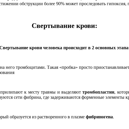
остижении обструкции более 90% может проследовать гипоксия, 
Свертывание крови:
Свертывание крови человека происходит в 2 основных этапа
на него тромбоцитами. Такая «пробка» просто приостанавливает
зования
 прилипают к месту травмы и выделяют
тромбопластин
, кото
уются сети фибрина, где задерживаются форменные элементы кр
орый образуется из растворенного в плазме
фибриногена
.