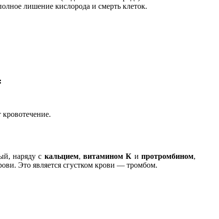
полное лишение кислорода и смерть клеток.
:
 кровотечение.
рый, наряду с
кальцием
,
витамином К
и
протромбином
,
ови. Это является сгустком крови — тромбом.