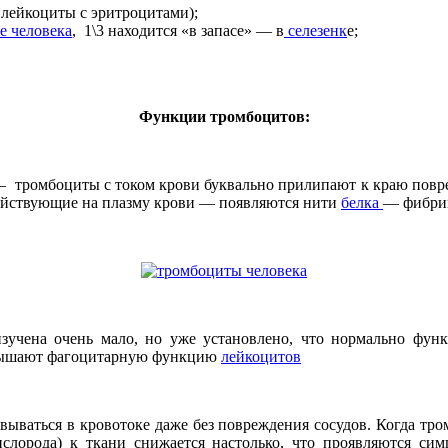
 лейкоциты с эритроцитами);
е человека
, 1\3 находится «в запасе» — в
селезенк
е;
Функции тромбоцитов:
— тромбоциты с током крови буквально прилипают к краю повре
ействующие на плазму крови — появляются нити
белка
— фибрин
зучена очень мало, но уже установлено, что нормально фу
овышают фагоцитарную функцию
лейкоцитов
вываться в кровотоке даже без повреждения сосудов. Когда тр
кислорода) к ткани снижается настолько, что проявляются с