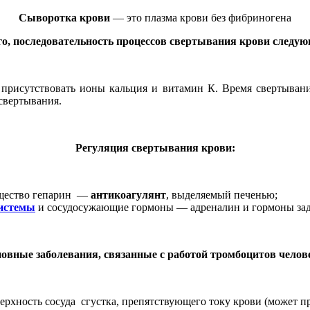
Сыворотка крови
— это плазма крови без фибриногена
о, последовательность процессов свертывания крови следу
 присутствовать ионы кальция и витамин К. Время свертывани
свертывания.
Регуляция свертывания крови:
ещество гепарин —
антикоагулянт
, выделяемый печенью;
системы
и сосудосужающие гормоны — адреналин и гормоны за
овные заболевания, связанные с работой тромбоцитов челов
хность сосуда сгустка, препятствующего току крови (может пр