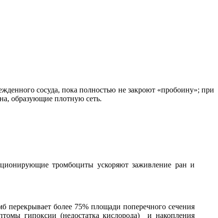
жденного сосуда, пока полностью не закроют «пробоину»; при
а, образующие плотную сеть.
нкционирующие тромбоциты ускоряют заживление ран и
омб перекрывает более 75% площади поперечного сечения
имптомы гипоксии (недостатка кислорода) и накопления