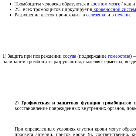
Тромбоциты человека образуются в
костном мозге
( как и
2\3 всех тромбоцитов циркулирует в
кровеносной систем
Разрушение клеток происходит в
селезенке
и в
печени
.
1) Защита при повреждении
сосуда
(поддержание
гомеостаза
) 
налипании тромбоциты разрушаются, выделяя ферменты, возд
2)
Трофическая и защитная функция тромбоцитов
и
восстановление поврежденных внутренних органов, п
При определенных условиях сгустки крови могут образо
просвета артерии, приток крови (и, соответственно, 