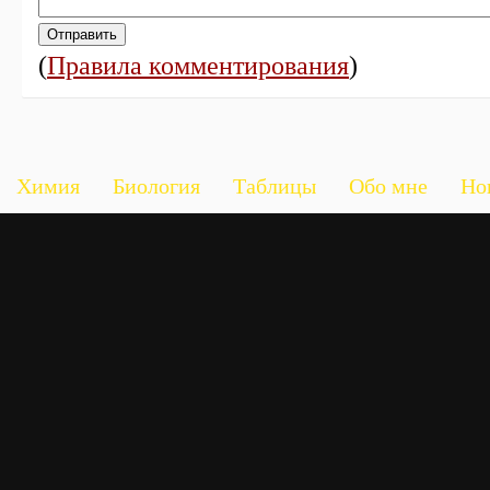
(
Правила комментирования
)
Химия
Биология
Таблицы
Обо мне
Но