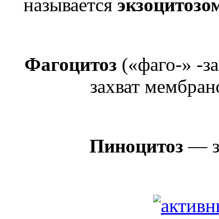
называется
экзоцитозо
Фагоцитоз
(«фаго-» -з
захват мембран
Пиноцитоз
— з