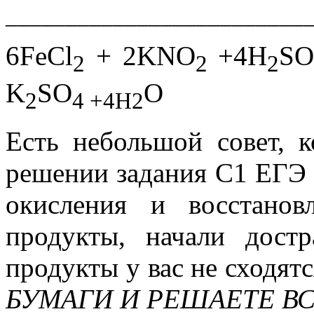
_________________________
6FeCl
+ 2KNO
+4H
S
2
2
2
K
SO
O
2
4 +4H
2
Есть небольшой совет, 
решении задания С1 ЕГЭ
окисления и восстанов
продукты, начали дост
продукты у вас не сходятся
БУМАГИ И РЕШАЕТЕ ВС