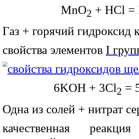
MnO
+ HCl =
2
Газ + горячий гидроксид к
свойства элементов
I груп
6KOH + 3Cl
= 
2
Одна из солей + нитрат се
качественная реак