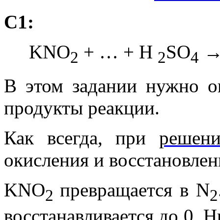
С1:
KNO
+ … + H
SO
→
2
2
4
В этом задании нужно оп
продукты реакции.
Как всегда, при
решен
окисления и восстановлен
KNO
превращается в N
2
2
восстанавливается до 0. 