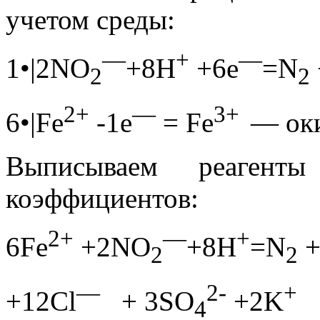
учетом среды:
—
+
—
1•|2NO
+8H
+6e
=N
2
2
2+
—
3+
6•|Fe
-1e
= Fe
— ок
Выписываем реаген
коэффициентов:
2+
—
+
6Fe
+2NO
+8H
=N
+
2
2
—
2-
+
+12Сl
+ 3SO
+2K
4