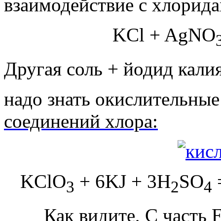
взаимодействие с хлорида
KCl + AgNO
Другая соль + йодид калия
надо знать окислительные
соединений хлора:
KClO
+ 6KJ + 3H
SO
3
2
4
Как видите, С часть 