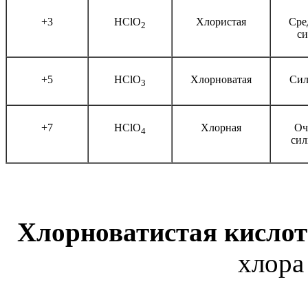
+3
HClO
Хлористая
Сре
2
с
+5
HClO
Хлорноватая
Сил
3
+7
HClO
Хлорная
Оч
4
сил
Хлорноватистая кислот
хлора 