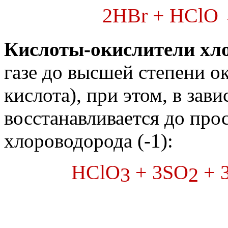
2HBr + HClO 
Кислоты-окислители хл
газе до высшей степени о
кислота), при этом, в зав
восстанавливается до прос
хлороводорода (-1):
HClO
+ 3SO
+ 
3
2