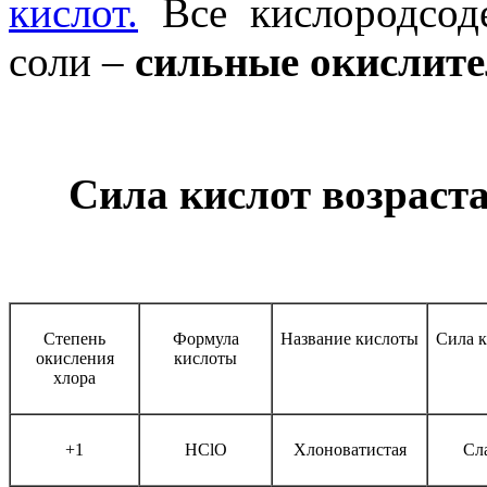
кислот.
Все кислородсод
соли –
сильные окислит
Сила кислот возраста
Степень
Формула
Название кислоты
Сила 
окисления
кислоты
хлора
+1
HClO
Хлоноватистая
Сл