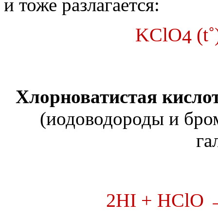
и тоже разлагается:
KClO
(
t˚
4
Хлорноватистая кисло
(иодоводороды и бро
га
2HI + HClO 