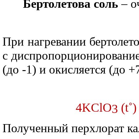
Бертолетова соль
– о
При нагревании бертолетов
с диспропорционирование
(до -1) и окисляется (до +
4
KClO
(
t˚
3
Полученный перхлорат ка