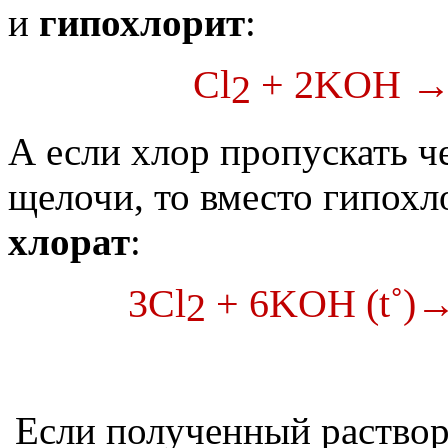
и
гипохлорит
:
Cl
+ 2KOH → 
2
А если хлор пропускать 
щелочи, то вместо гипохл
хлорат
:
3Cl
+ 6KOH (t˚)
2
Если полученный раствор 