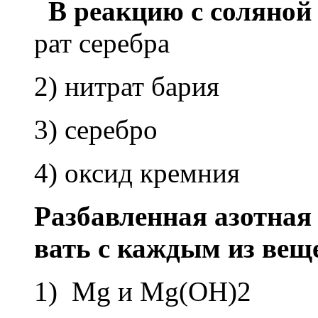
В ре­ак­цию с со­ля­ной 
рат се­реб­ра
2) нит­рат бария
3) се­реб­ро
4) оксид крем­ния
Раз­бав­лен­ная азот­ная 
вать с каж­дым из ве­щ
1) Mg и Mg(OH)2