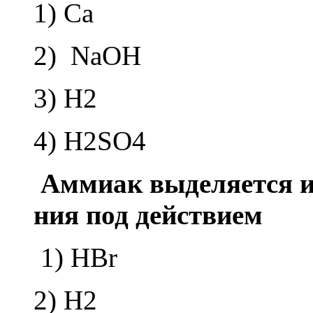
1) Ca
2) NaOH
3) H2
4) H2SO4
Ам­ми­ак вы­де­ля­ет­ся 
ния под дей­стви­ем
1) HBr
2) H2