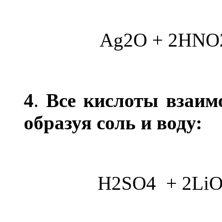
Ag2O + 2HNO
4
.
Все кислоты взаим
образуя соль и воду:
H2SO4 + 2LiO