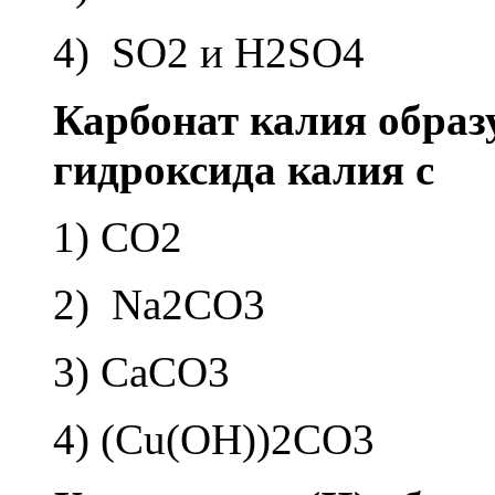
4) SO2 и H2SO4
Кар­бо­нат калия об­ра­зу
гид­рок­си­да калия с
1) CO2
2) Na2CO3
3) CaCO3
4) (Cu(OH))2CO3