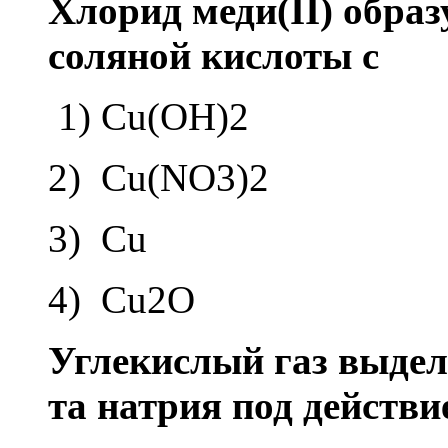
Хло­рид меди(II) об­ра­зу
со­ля­ной кис­ло­ты с
1) Cu(OH)2
2) Cu(NO3)2
3) Cu
4) Cu2O
Уг­ле­кис­лый газ вы­де­л
та на­трия под дей­стви