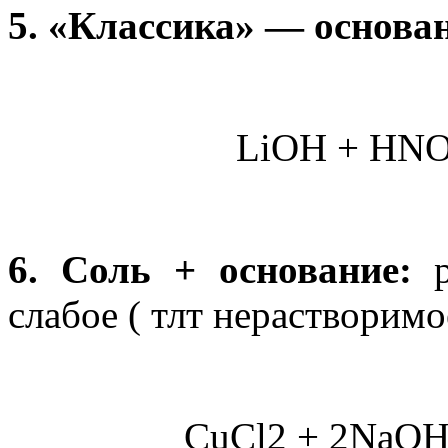
5. «Классика» — основан
LiOH + HNO
6. Соль + основание:
р
слабое ( тлт нерастворимо
CuCl2 + 2NaOH