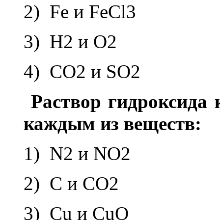
2) Fe и FeCl3
3) H2 и O2
4) CO2 и SO2
Рас­твор гид­рок­си­да 
каж­дым из ве­ществ:
1) N2 и NO2
2) C и CO2
3) Cu и CuO