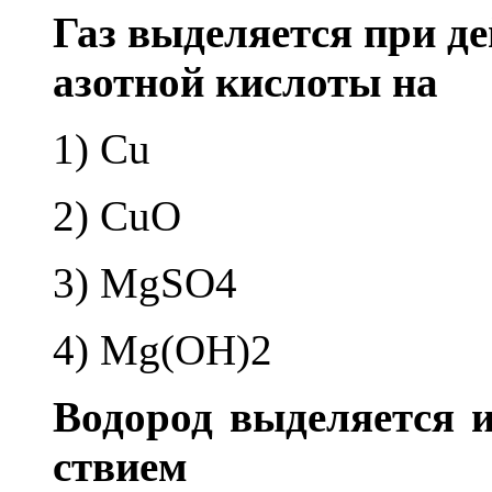
Газ вы­де­ля­ет­ся при д
азот­ной кис­ло­ты на
1) Cu
2) CuO
3) MgSO4
4) Mg(OH)2
Во­до­род вы­де­ля­ет­ся
стви­ем