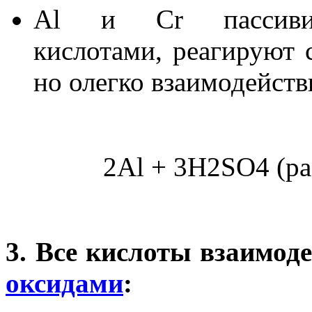
Al и Cr пассивир
кислотами, реагируют 
но олегко взаимодейств
2Al + 3H2SO4 (ра
3. Все кислоты взаимод
оксидами
: