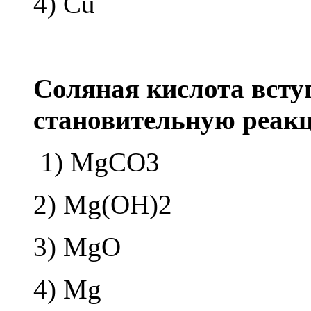
4) Cu
Со­ля­ная кис­ло­та всту­
ста­но­ви­тель­ную ре­ак
1) MgCO3
2) Mg(OH)2
3) MgO
4) Mg