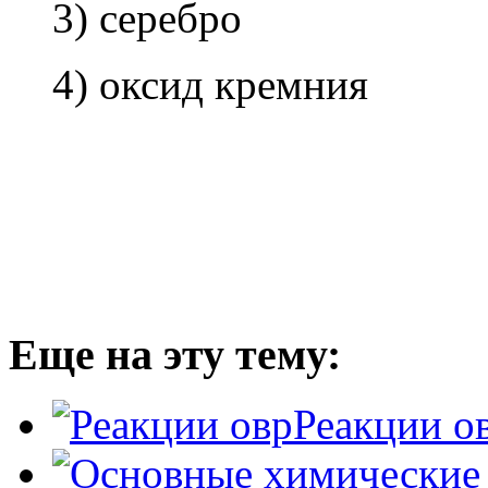
3) се­реб­ро
4) оксид крем­ния
Еще на эту тему:
Реакции о