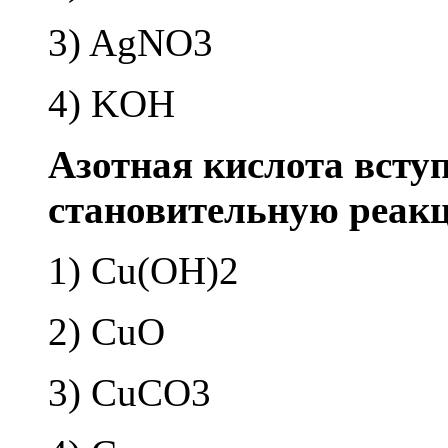
3) AgNO3
4) KOH
Азот­ная кис­ло­та всту­п
ста­но­ви­тель­ную ре­ак
1) Cu(OH)2
2) CuO
3) CuCO3