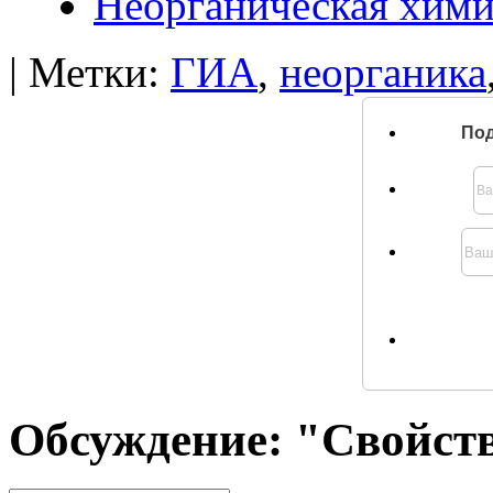
Неорганическая хим
| Метки:
ГИА
,
неорганика
Под
Обсуждение: "Свойств