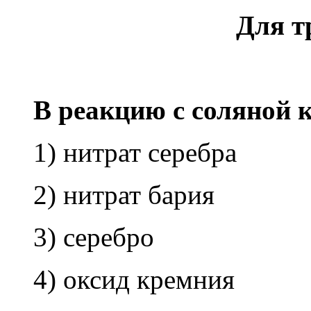
Для т
В ре­ак­цию с со­ля­ной к
1) нит­рат се­реб­ра
2) нит­рат бария
3) се­реб­ро
4) оксид крем­ния