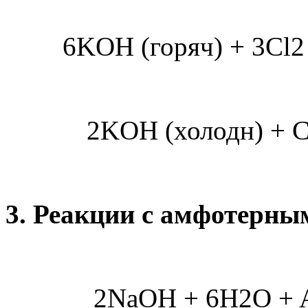
6KOH (горяч) + 3Cl
2KOH (холодн) + C
3. Реакции с амфотерны
2NaOH + 6H2O + A