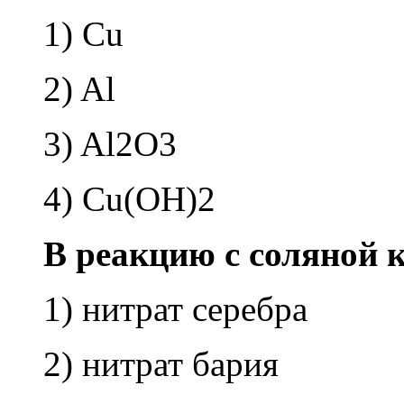
1) Cu
2) Al
3) Al2O3
4) Cu(OH)2
В ре­ак­цию с со­ля­ной к
1) нит­рат се­реб­ра
2) нит­рат бария