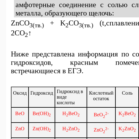
амфотерные соединение с солью сл
металла, образующего щелочь:
ZnCO
+ K
CO
(t,
сплавлени
3(тв.)
2
3(
тв
.)
2
CO
↑
2
Ниже представлена информация по с
гидроксидов, красным помеч
встречающиеся в ЕГЭ.
Гидроксид в
Оксид
Гидроксид
Кислотный
Соль
виде
остаток
кислоты
BeO
Be(OH)
H
BeO
2-
K
BeO
BeO
2
2
2
2
2
2
ZnO
Zn(OH)
H
ZnO
2-
K
ZnO
ZnO
2
2
2
2
2
2