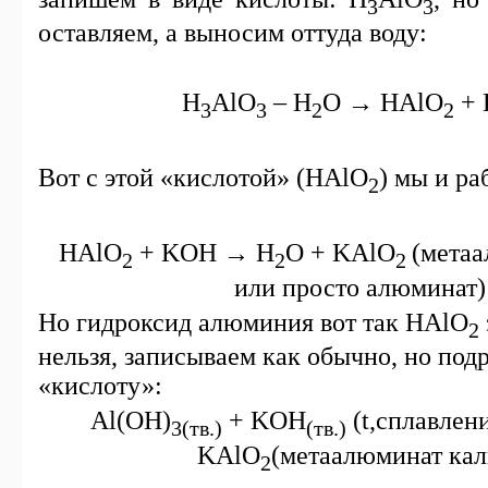
3
3
оставляем, а выносим оттуда воду:
H
AlO
–
H
O
→
HAlO
+
3
3
2
2
Вот с этой «кислотой» (
HAlO
) мы и ра
2
HAlO
+
KOH
→
H
O
+
KAlO
(метаа
2
2
2
или просто алюминат)
Но гидроксид алюминия вот так
HAlO
2
нельзя, записываем как обычно, но под
«кислоту»:
Al(OH)
+ KOH
(
t
,сплавлен
3(
тв
.)
(
тв
.)
KAlO
(метаалюминат кал
2