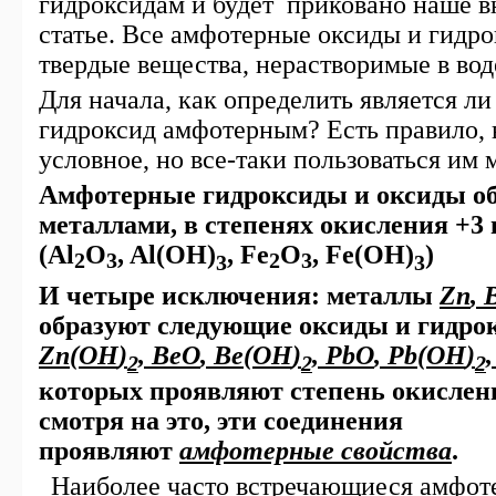
гидроксидам и будет приковано наше в
статье. Все амфотерные оксиды и гидр
твердые вещества, нерастворимые в вод
Для начала, как определить является ли
гидроксид амфотерным? Есть правило,
условное, но все-таки пользоваться им 
Амфотерные гидроксиды и оксиды о
металлами, в степенях окисления +3 
(
Al
O
,
Al
(
OH
)
,
Fe
O
,
Fe
(
OH
)
)
2
3
2
3
3
3
И четыре исключения:
металлы
Zn
,
образуют следующие оксиды и гидро
Zn
(
OH
)
,
BeO
,
Be
(
OH
)
,
PbO
,
Pb
(
OH
)
2
2
2
которых проявляют степень окислени
смотря на это, эти соединения
проявляют
амфотерные свойства
.
Наиболее часто встречающиеся амфот