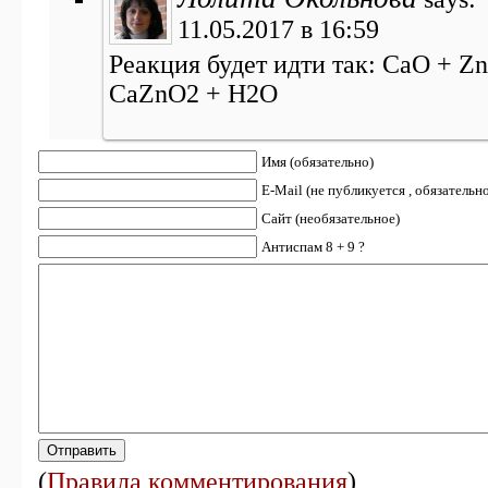
11.05.2017 в 16:59
Реакция будет идти так: CaO + Zn
CaZnO2 + H2O
Имя (обязательно)
E-Mail (не публикуется , обязательн
Сайт (необязательное)
Антиспам 8 + 9 ?
(
Правила комментирования
)