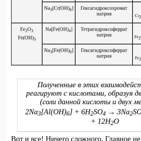
Na
[Cr(OH)
]
Гексагидроксохромат
3
6
натрия
Cr
Fe
O
Na[Fe(OH)
]
Тетрагидроксоферрат
2
3
4
натрия
Fe
Fe(OH)
2
3
Na
[Fe(OH)
]
Гексагидроксоферрат
3
6
натрия
Fe
Полученные в этих взаимодейст
реагируют с кислотами, образуя дв
(соли данной кислоты и двух м
2Na
[Al(OH)
] + 6H
SO
→ 3Na
S
3
6
2
4
2
+ 12H
O
2
Вот и все! Ничего сложного. Главное не