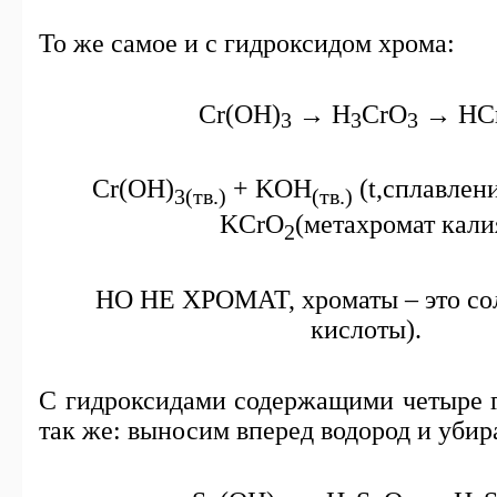
То же самое и с гидроксидом хрома:
Cr(OH)
→ H
CrO
→ HC
3
3
3
Cr(OH)
+ KOH
(
t
,сплавлен
3(
тв
.)
(
тв
.)
KCrO
(метахромат кали
2
НО НЕ ХРОМАТ, хроматы – это со
кислоты).
С гидроксидами содержащими четыре 
так же: выносим вперед водород и убир