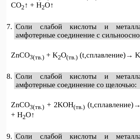
CO
↑ +
H
O
↑
2
2
Соли слабой кислоты и металла
амфотерные соединение с сильноосн
ZnCO
+
K
O
(
t
,сплавление)→
3
(тв.)
2
(тв.)
Соли слабой кислоты и металла
амфотерные соединение со щелочью:
ZnCO
+
2KOH
(
t
,сплавление)
3(тв.)
(тв.)
+
H
O
↑
2
Соли слабой кислоты и металла