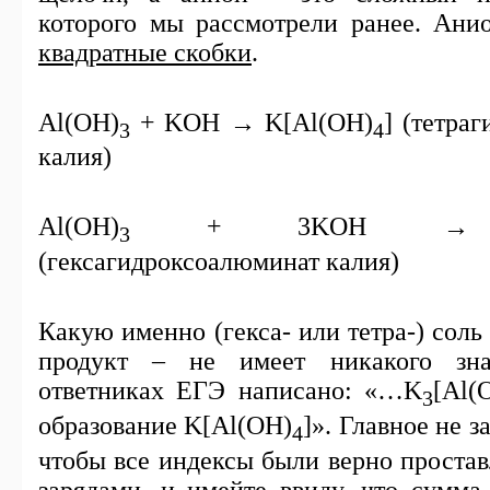
которого мы рассмотрели ранее. Анио
квадратные скобки
.
Al
(
OH
)
+
KOH
→
K
[
Al
(
OH
)
] (тетра
3
4
калия)
Al
(
OH
)
+ 3
KOH
3
(гексагидроксоалюминат калия)
Какую именно (гекса- или тетра-) соль
продукт – не имеет никакого зн
ответниках ЕГЭ написано: «…
K
[
Al
(
3
образование
K
[
Al
(
OH
)
]». Главное не з
4
чтобы все индексы были верно простав
зарядами, и имейте ввиду, что сумма