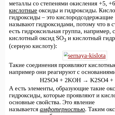
металлы со степенями окисления +5, +6
кислотные
оксиды и гидроксиды. Кисл
гидроксиды – это кислородсодержащие
называют гидроксидами, потому что в 
есть гидроксильная группа, например, с
кислотный оксид SO
и кислотный гидр
3
(серную кислоту):
Такие соединения проявляют кислотные
например они реагируют с основаниям
H2SO4 + 2KOH → K2SO4 +
А есть элементы, образующие такие ок
гидроксиды, которые проявляют и кисл
основные свойства. Это явление
называется
амфотерностью
. Таким ок