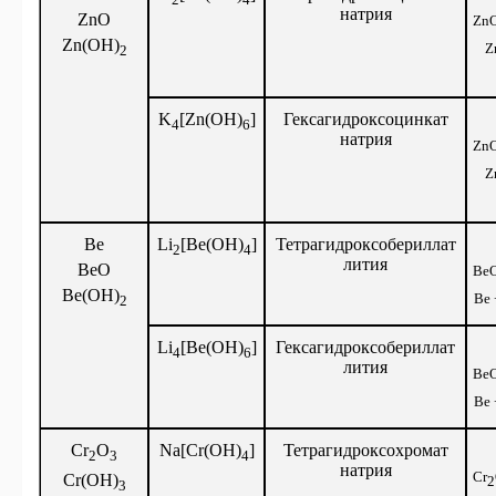
натрия
ZnO
ZnO
Zn(OH)
Z
2
K
[Zn(OH)
]
Гексагидроксоцинкат
4
6
натрия
ZnO
Z
Be
Li
[Be(OH)
]
Тетрагидроксобериллат
2
4
лития
BeO
BeO
Be(OH)
Be 
2
Li
[Be(OH)
]
Гексагидроксобериллат
4
6
лития
BeO
Be 
Cr
O
Na[Cr(OH)
]
Тетрагидроксохромат
2
3
4
натрия
Cr
Cr(OH)
2
3