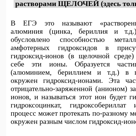
растворами ЩЕЛОЧЕЙ (здесь толь
В ЕГЭ это называют «растворени
алюминия (цинка, бериллия и т.д.
обусловлено способностью метал
амфотерных гидроксидов в прису
гидроксид-ионов (в щелочной среде)
себе эти ионы. Образуется част
(алюминием, бериллием и т.д.) в 
окружен гидроксид-ионами. Эта час
отрицательно-заряженной (анионом) за
ионов, и называться этот ион будет г
гидроксоцинкат, гидроксобериллат
процесс может протекать по-разному м
окружен разным числом гидроксид-ион