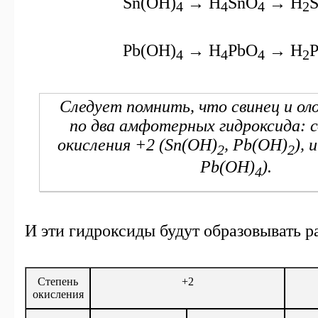
Sn(OH)
→ H
SnO
→ H
4
4
4
2
Pb(OH)
→ H
PbO
→ H
4
4
4
2
Следует помнить, что свинец и ол
по два амфотерных гидроксида: 
окисления +2 (
Sn
(
OH
)
,
Pb
(
OH
)
), 
2
2
Pb
(
OH
)
).
4
И эти гидроксиды будут образовывать р
Степень
+2
окисления