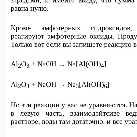
равна нулю.
Кроме амфотерных гидроксидов
реагируют амфотерные оксиды. Продук
Только вот если вы запишете реакцию в
Al
O
+ NaOH → Na[Al(OH)
]
2
3
4
Al
O
+ NaOH → Na
[Al(OH)
]
2
3
3
6
Но эти реакции у вас не уравняются. Н
в левую часть, взаимодейтсиве ве
растворе, воды там дотаточно, и все ура