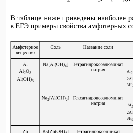
В таблице ниже приведены наиболее р
в ЕГЭ примеры свойства амфотерных с
Амфотерное
Соль
Название соли
вещество
Al
Na[Al(OH)
]
Тетрагидроксоалюминат
4
натрия
Al
O
Al
2
3
2
Al(OH)
2Al
3
3H
Na
[Al(OH)
]
Гексагидроксоалюминат
3
6
натрия
Al
2Al
3H
Zn
K
[Zn(OH)
]
Тетрагидроксоцинкат
2
4