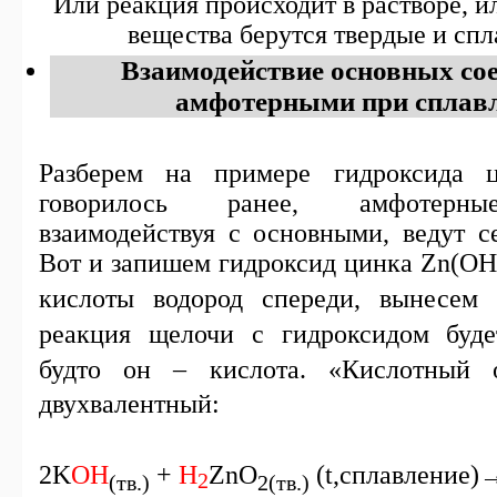
Или реакция происходит в растворе, 
вещества берутся твердые и спл
Взаимодействие основных сое
амфотерными при сплавл
Разберем на примере гидроксида 
говорилось ранее, амфотерны
взаимодействуя с основными, ведут с
Вот и запишем гидроксид цинка
Zn
(
OH
кислоты водород спереди, вынесем
реакция щелочи с гидроксидом буде
будто он – кислота. «Кислотный 
двухвалентный:
2K
OH
+
H
ZnO
(
t
,сплавление
2
(тв.)
2(тв.)