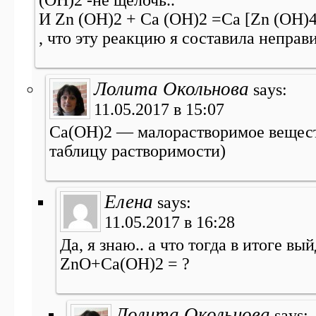
(OH)2 -не щелочь..
И Zn (OH)2 + Ca (OH)2 =Ca [Zn (OH)4
, что эту реакцию я составила неправи
Лолита Окольнова
says:
11.05.2017 в 15:07
Сa(OH)2 — малорастворимое вещест
таблицу растворимости)
Елена
says:
11.05.2017 в 16:28
Да, я знаю.. а что тогда в итоге вы
ZnO+Ca(OH)2 = ?
Лолита Окольнова
says: