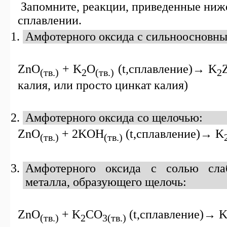
Запомните, реакции, приведенные ниж
сплавлении.
Амфотерного оксида с сильноосновны
ZnO
+
K
O
(
t
,сплавление)→
K
(тв.)
2
(тв.)
2
калия, или просто цинкат калия)
Амфотерного оксида со щелочью:
ZnO
+
2KOH
(
t
,сплавление)→
K
(тв.)
(тв.)
Амфотерного оксида с солью сла
металла, образующего щелочь:
ZnO
+ K
CO
(t,
сплавление
)→ 
(тв.)
2
3(
тв
.)