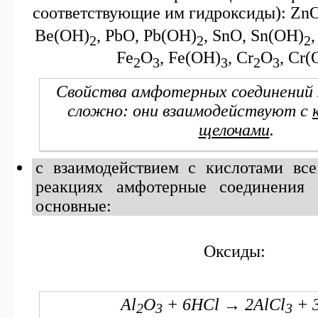
соответствующие им гидроксиды): Zn
Be(OH)
, PbO, Pb(OH)
, SnO, Sn(OH)
,
2
2
2
Fe
O
, Fe(OH)
, Cr
O
, Cr(
2
3
3
2
3
Свойства амфотерных соединений 
сложно: они взаимодействуют с
щелочами
.
с взаимодействием с кислотами все
реакциях амфотерные соединения 
основные:
Оксиды:
Al
O
+ 6HCl → 2AlCl
+ 
2
3
3