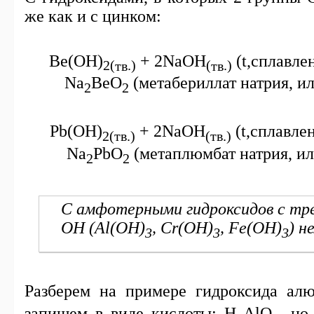
же как и с цинком:
Be(OH)
+ 2NaOH
(
t
,сплавле
2(
тв
.)
(
тв
.)
Na
BeO
(метабериллат натрия, ил
2
2
Pb(OH)
+ 2NaOH
(
t
,сплавле
2(
тв
.)
(
тв
.)
Na
PbO
(метаплюмбат натрия, и
2
2
С амфотерными гидроксидов с тр
OH
(
Al
(
OH
)
,
Cr
(
OH
)
,
Fe
(
OH
)
) н
3
3
3
Разберем на примере гидроксида ал
запишем в виде кислоты:
H
AlO
, но