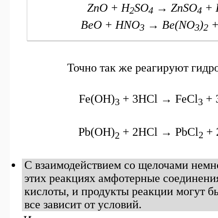
ZnO + H
SO
→ ZnSO
+ 
2
4
4
BeO + HNO
→ Be(NO
)
+
3
3
2
Точно так же реагируют гидр
Fe(OH)
+ 3HCl → FeCl
+ 
3
3
Pb(OH)
+
2HCl → PbCl
+ 
2
2
С взаимодействием со щелочами немн
этих реакциях амфотерные соединения
кислоты, и продукты реакции могут б
все зависит от условий.