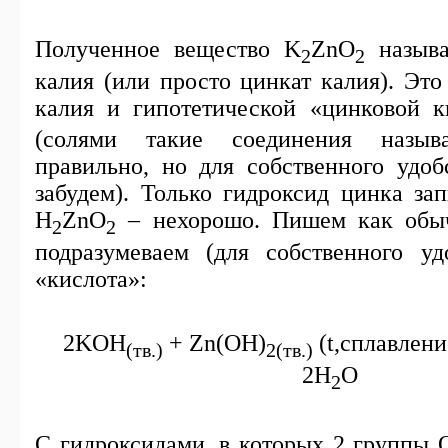
Полученное вещество
K
ZnO
называ
2
2
калия (или просто цинкат калия). Это
калия и гипотетической «цинковой 
(солями такие соединения назыв
правильно, но для собственного удоб
забудем). Только гидроксид цинка зап
H
ZnO
– нехорошо. Пишем как об
2
2
подразумеваем (для собственного удо
«кислота»:
2KOH
+
Zn
(
OH
)
(
t
,сплавлен
(тв.)
2(тв.)
2H
O
2
С гидроксидами, в которых 2 группы О