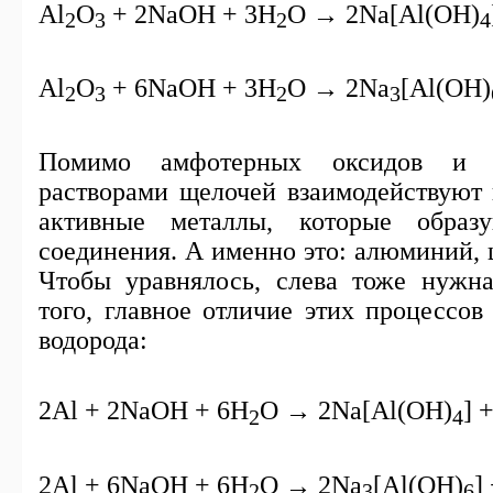
Al
O
+ 2NaOH + 3H
O → 2Na[Al(OH)
2
3
2
4
Al
O
+ 6NaOH + 3H
O → 2Na
[Al(OH)
2
3
2
3
Помимо амфотерных оксидов и г
растворами щелочей взаимодействуют 
активные металлы, которые образ
соединения. А именно это: алюминий, 
Чтобы уравнялось, слева тоже нужна
того, главное отличие этих процессов
водорода:
2Al + 2NaOH + 6H
O → 2Na[Al(OH)
] 
2
4
2Al + 6NaOH + 6H
O → 2Na
[Al(OH)
]
2
3
6