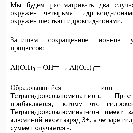
Мы будем рассматривать два случа
окружен
четырьмя гидроксид-ионам
окружен
шестью гидроксид-ионами
.
Запишем сокращенное ионное у
процессов:
—
—
Al(OH)
+ OH
→ Al(OH)
3
4
Образовавшийся ион н
Тетрагидроксоалюминат-ион. Прис
прибавляется, потому что гидрокс
Тетрагидроксоалюминат-ион имеет з
алюминий несет заряд 3+, а четыре гид
сумме получается -.