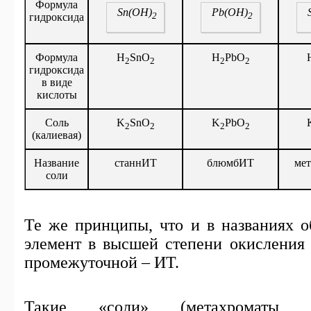
Формула
Sn
(
OH
)
Pb
(
OH
)
2
2
гидроксида
Формула
H
SnO
H
PbO
2
2
2
2
гидроксида
в виде
кислоты
Соль
K
SnO
K
PbO
2
2
2
2
(
калиевая
)
Название
станнИТ
блюмбИТ
ме
соли
Те же принципы, что и в названиях о
элемент в высшей степени окисления 
промежуточной – ИТ.
Такие «соли» (метахроматы, м