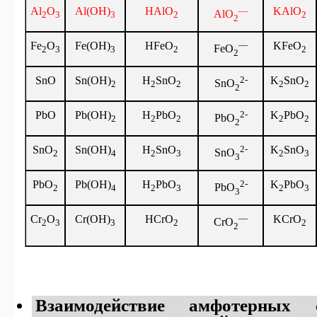
Al
O
Al(OH)
HAlO
—
KAlO
AlO
2
3
3
2
2
2
Fe
O
Fe(OH)
HFeO
—
KFeO
FeO
2
3
3
2
2
2
SnO
Sn(OH)
H
SnO
2-
K
SnO
SnO
2
2
2
2
2
2
PbO
Pb(OH)
H
PbO
2-
K
PbO
PbO
2
2
2
2
2
2
SnO
Sn
(
OH
)
H
SnO
2-
K
SnO
SnO
2
4
2
3
2
3
3
PbO
Pb
(
OH
)
H
PbO
2-
K
PbO
PbO
2
4
2
3
2
3
3
Cr
O
Cr(OH)
HCrO
—
KCrO
CrO
2
3
3
2
2
2
Взаимодействие амфотерных 