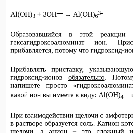
—
3-
Al(OH)
+ 3OH
→ Al(OH)
3
6
Образовавшийся в этой реакции 
гексагидроксоалюминат ион. Прис
прибавляется, потому что гидроксид-ио
Прибавлять приставку, указывающу
гидроксид-ионов
обязательно
. Потом
напишете просто «гидроксоалюмина
—
какой ион вы имеете в виду:
Al
(
OH
)
4
При взаимодействии щелочи с амфотер
в растворе образуется соль. Катион кот
щелочи, а анион – это сложный ио