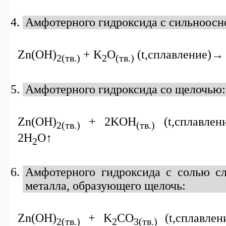
Амфотерного гидроксида с сильноосн
Zn(OH)
+
K
O
(
t
,сплавление)
2
(тв.)
2
(тв.)
Амфотерного гидроксида со щелочью:
Zn
(
OH
)
+ 2
KOH
(
t
,сплавле
2(тв.)
(тв.)
2H
O
↑
2
Амфотерного гидроксида с солью с
металла, образующего щелочь:
Zn
(
OH
)
+
K
CO
(
t
,сплавл
2(тв.)
2
3(тв.)