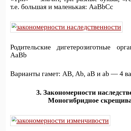
т.е. большая и маленькaя: АаBbCc
Родительские дигетерозиготные ор
AaBb
Варианты гамет: AB, Ab, aB и ab — 4 в
3. Закономерности наследств
Моногибридное скрещив