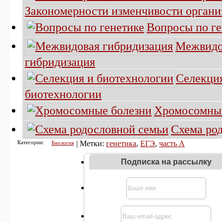
Закономерности изменчивости органи
Вопросы по ге
Межвидо
гибридизация
Селекци
биотехнологии
Хромосомные
Схема ро
Категории:
| Метки:
генетика
,
ЕГЭ
,
часть А
Биология
Подписка на рассылку