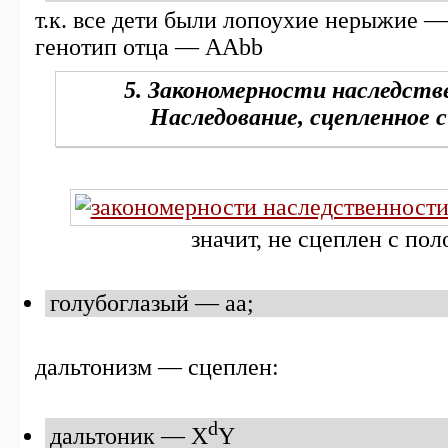
т.к. все дети были лопоухие нерыжие —
генотип отца — ААbb
5. Закономерности наследств
Наследование, сцепленное с
значит, не сцеплен с пол
голубоглазый — aa;
дальтонизм — сцеплен:
d
дальтоник — X
Y