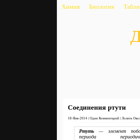
Химия
Биология
Табл
Д
Соединения ртути
18-Янв-2014 | Один Комментарий | Лолита Око
Ртуть
— элемент побоч
периода периодиче