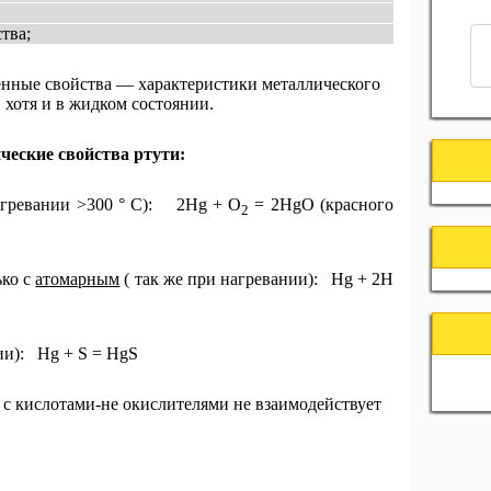
тва;
енные свойства — характеристики металлического
 хотя и в жидком состоянии.
еские свойства ртути:
нагревании >300 ° С): 2Hg + O
= 2HgO (красного
2
ько с
атомарным
( так же при нагревании): Hg + 2H
ии): Hg + S = HgS
 с кислотами-не окислителями не взаимодействует