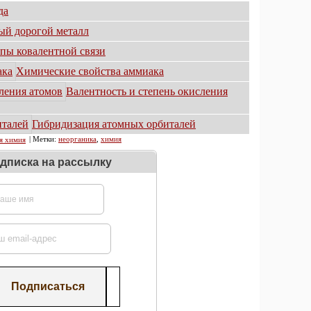
да
ый дорогой металл
пы ковалентной связи
Химические свойства аммиака
Валентность и степень окисления
Гибридизация атомных орбиталей
| Метки:
неорганика
,
химия
я химия
дписка на рассылку