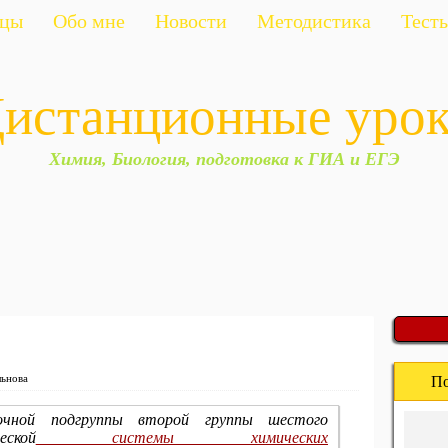
ицы
Обо мне
Новости
Методистика
Тест
истанционные уро
Химия, Биология, подготовка к ГИА и ЕГЭ
льнова
По
ной подгруппы второй группы шестого
ской
системы химических