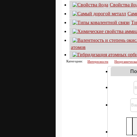
Свойства йо
Сам
Ти
атомов
Категории:
Интересности
Неорганическа
По