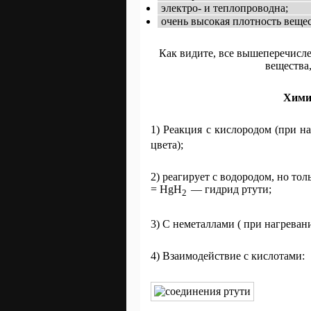
электро- и теплопроводна;
очень высокая плотность вещес
Как видите, все вышеперечисл
вещества,
Химич
1) Реакция с кислородом (при 
цвета);
2) реагирует с водородом, но тол
= HgH
— гидрид ртути;
2
3) C неметаллами ( при нагреван
4) Взаимодействие с кислотами: