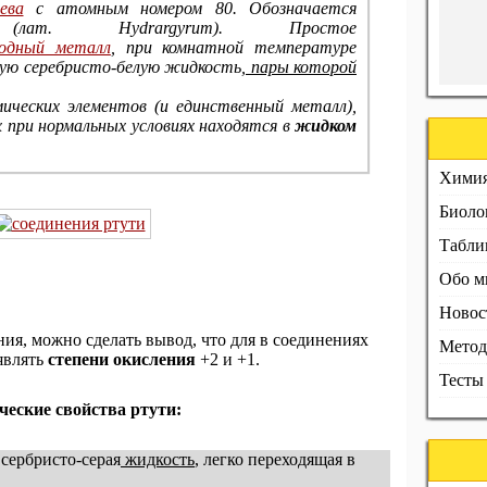
ева
с атомным номером 80. Обозначается
лат.
Hydrargyrum
). Простое
одный металл
, при комнатной температуре
ую серебристо-белую жидкость,
пары которой
мических элементов (и единственный металл),
при нормальных условиях находятся в
жидком
Хими
Биоло
Табл
Обо м
Новос
ния, можно сделать вывод, что для в соединениях
Метод
являть
степени окисления
+2 и +1.
Тесты
ческие свойства ртути:
сербристо-серая
жидкость
, легко переходящая в