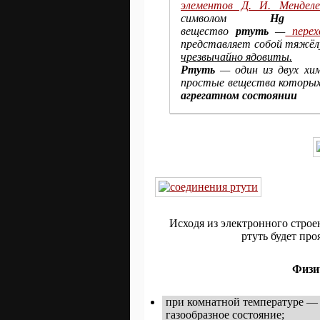
элементов Д. И. Менделе
символом
Hg
(
вещество
ртуть
—
перех
представляет собой тяжёл
чрезвычайно ядовиты.
Ртуть
— один из двух хи
простые вещества которых 
агрегатном состоянии
Исходя из электронного строе
ртуть будет про
Физи
при комнатной температуре — 
газообразное состояние
;