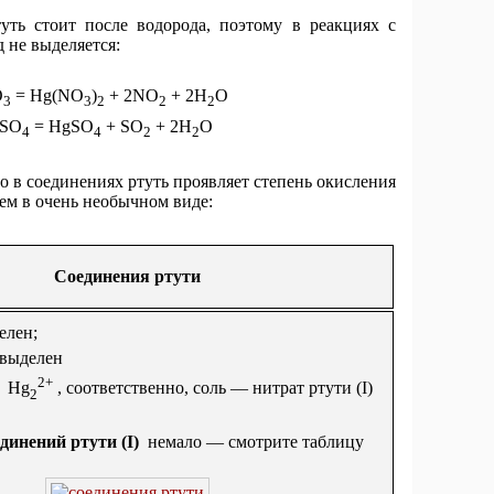
уть стоит после водорода, поэтому в реакциях с
 не выделяется:
O
= Hg(NO
)
+ 2NO
+ 2H
O
3
3
2
2
2
SO
= HgSO
+ SO
+ 2H
O
4
4
2
2
о в соединениях ртуть проявляет степень окисления
чем в очень необычном виде:
Соединения ртути
елен;
выделен
2+
 Hg
, соответственно, соль — нитрат ртути (I)
2
динений ртути (I)
немало — смотрите таблицу