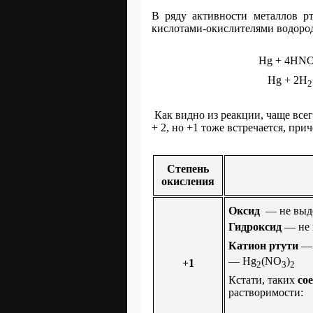
В ряду активности металлов рт
кислотами-окислителями водород
Hg + 4HN
Hg + 2H
2
Как видно из реакции, чаще всег
+ 2, но +1 тоже встречается, при
Степень
окисления
Оксид
— не выд
Гидроксид
— не 
Катион ртути
—
— Hg
(NO
)
+1
2
3
2
Кстати, таких
сое
растворимости: