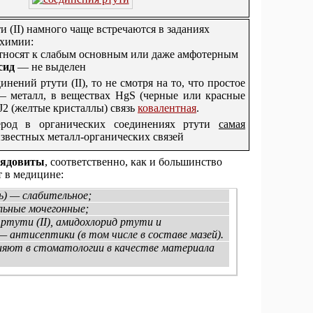
 (II) намного чаще встречаются в заданиях
 химии:
тносят к слабым основным или даже амфотерным
сид
— не выделен
инений ртути (II), то не смотря на то, что простое
— металл, в веществах HgS (черные или красные
J2 (желтые кристаллы) cвязь
ковалентная
.
лерод в органических соединениях ртути
самая
известных металл-органических связей
 ядовиты
, соответственно, как и большинство
т в медицине:
ль) — слабительное;
льные мочегонные;
д ртути (II), амидохлорид ртути и
 антисептики (в том числе в составе мазей).
няют в стоматологии в качестве материала