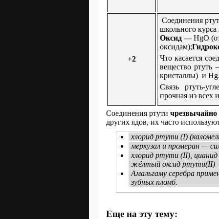
Соединения ртути
школьного курса
Оксид —
HgO (о
оксидам);
Гидрок
Что касается соед
+2
вещество ртуть 
кристаллы) и Hg
Связь ртуть-уг
прочная
из всех 
Соединения ртути
чрезвычайно
других ядов, их часто использую
хлорид ртути (I) (каломе
меркузал и промеран — си
хлорид ртути (II), циани
жёлтый оксид ртути(II) —
Амальгаму серебра приме
зубных пломб.
Еще на эту тему: