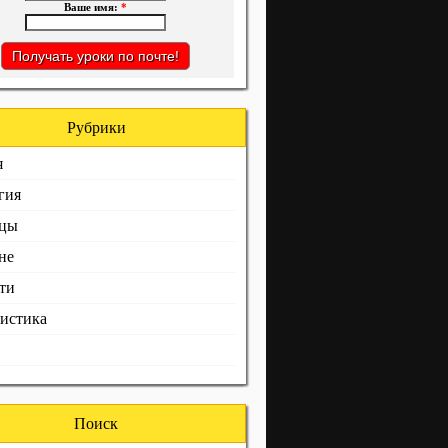
Ваше имя:
*
Рубрики
я
гия
ицы
не
ти
истика
Поиск