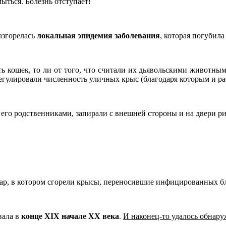
ыться. Болезнь отступает!
азгорелась
локальная эпидемия заболевания
, которая погубил
ь кошек, то ли от того, что считали их дьявольскими животным
улировали численность уличных крыс (благодаря которым и рас
с его родственниками, запирали с внешней стороны и на двери р
ар, в котором сгорели крысы, переносившие инфицированных бл
вала в
конце
XIX
начале
XX
века
.
И наконец-то удалось обнару