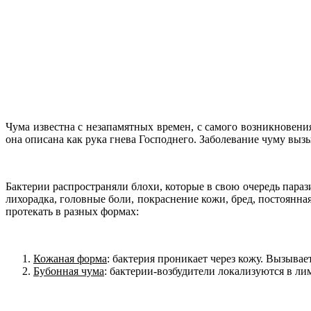
Чума известна с незапамятных времен, с самого возникновени
она описана как рука гнева Господнего. Заболевание чуму вы
Бактерии распространяли блохи, которые в свою очередь параз
лихорадка, головные боли, покраснение кожи, бред, постоянна
протекать в разных формах:
Кожаная форма
: бактерия проникает через кожу. Вызывае
Бубонная чума
: бактерии-возбудители локализуются в ли