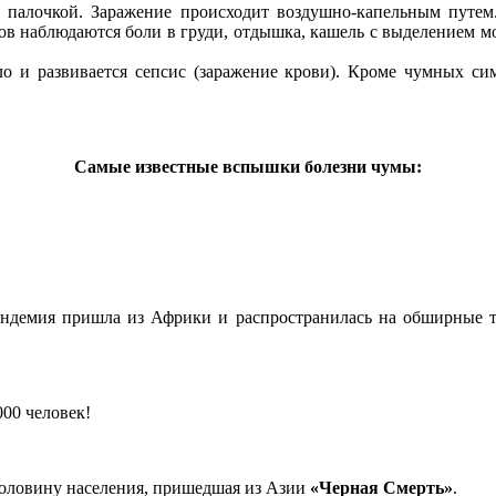
й палочкой. Заражение происходит воздушно-капельным путе
в наблюдаются боли в груди, отдышка, кашель с выделением мо
о и развивается сепсис (заражение крови). Кроме чумных си
Самые известные вспышки болезни чумы:
ндемия пришла из Африки и распространилась на обширные т
00 человек!
 половину населения, пришедшая из Азии
«Черная Смерть»
.