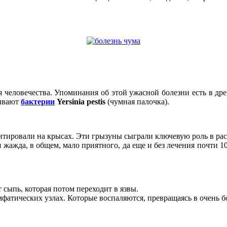
я человечества. Упоминания об этой ужасной болезни есть в дре
зывают
бактерии
Yersinia pestis
(чумная палочка).
итировали на крысах. Эти грызуны сыграли ключевую роль в расп
я жажда, в общем, мало приятного, да еще и без лечения почти 
т сыпь, которая потом переходит в язвы.
мфатических узлах. Которые воспаляются, превращаясь в очень б