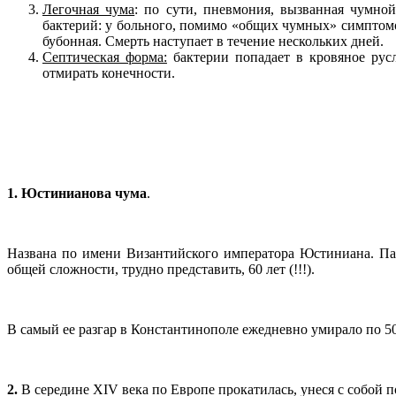
Легочная чума
: по сути, пневмония, вызванная чумно
бактерий: у больного, помимо «общих чумных» симптомо
бубонная. Смерть наступает в течение нескольких дней.
Септическая форма:
бактерии попадает в кровяное русл
отмирать конечности.
1. Юстинианова чума
.
Названа по имени Византийского императора Юстиниана. Па
общей сложности, трудно представить, 60 лет (!!!).
В самый ее разгар в Константинополе ежедневно умирало по 50
2.
В середине
XIV
века по Европе прокатилась, унеся с собой