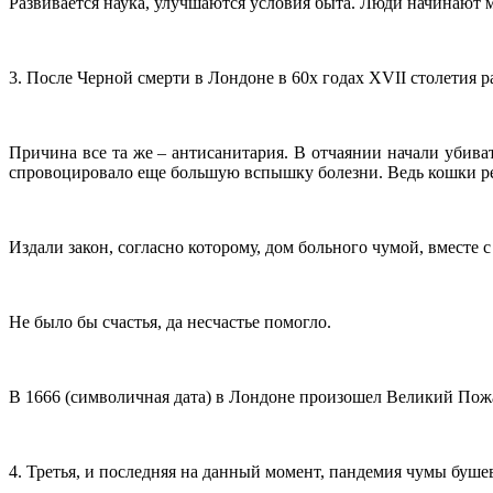
Развивается наука, улучшаются условия быта. Люди начинают м
3. После Черной смерти в Лондоне в 60х годах
XVII
столетия р
Причина все та же – антисанитария. В отчаянии начали убиват
спровоцировало еще большую вспышку болезни. Ведь кошки рег
Издали закон, согласно которому, дом больного чумой, вместе 
Не было бы счастья, да несчастье помогло.
В 1666 (символичная дата) в Лондоне произошел Великий Пож
4. Третья, и последняя на данный момент, пандемия чумы буше