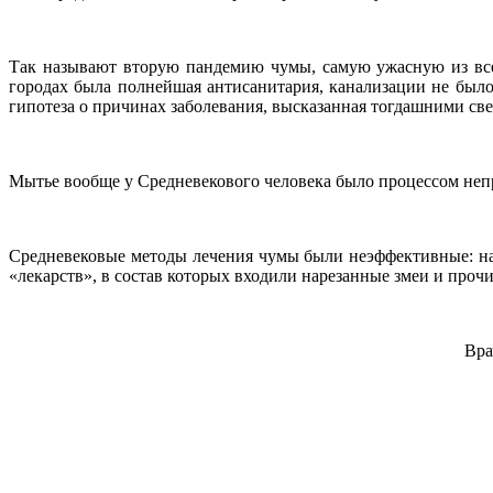
Так называют вторую пандемию чумы, самую ужасную из все
городах была полнейшая антисанитария, канализации не было
гипотеза о причинах заболевания, высказанная тогдашними св
Мытье вообще у Средневекового человека было процессом не
Средневековые методы лечения чумы были неэффективные: н
«лекарств», в состав которых входили нарезанные змеи и про
Вра