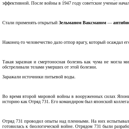
эффективной. После войны в 1947 году советские ученые начал
Стали применять открытый
Зельманом Ваксманом
—
антиби
Наконец-то человечество дало отпор врагу, который осаждал ег
Такая заразная и смертоносная болезнь как чума не могла м
обстреливали телами умерших от этой болезни.
Заражали источники питьевой воды.
Во время второй мировой войны в вооруженных силах Японии
историю как Отряд 731. Его командиром был японский коллега
Отряд 731 проводил опыты над пленными. На них испытывал
готовилась к биологической войне. Отрядом 731 были разраб