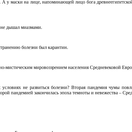
м. А у маски на лице, напоминающей лицо бога древнеегипетск
 не дышал миазмами.
транению болезни был карантин.
но-мистическим мировоззрением населения Средневековой Евро
 условиях не развиться болезни? Вторая пандемия чумы повли
рой пандемией закончилась эпоха темноты и невежества – Сред