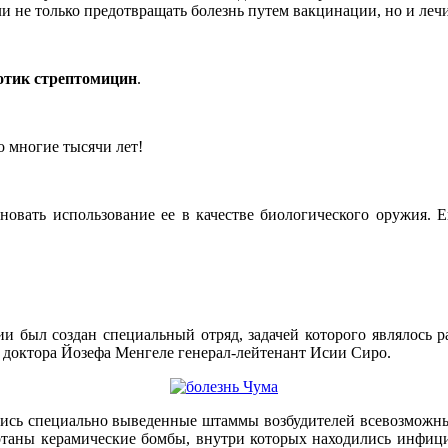
и не только предотвращать болезнь путем вакцинации, но и лечи
отик стрептомицин
.
о многие тысячи лет!
иновать использование ее в качестве биологического оружия. 
 был создан специальный отряд, задачей которого являлось ра
 доктора Йозефа Менгеле генерал-лейтенант Исии Сиро.
ись специально выведенные штаммы возбудителей всевозможн
отаны керамические бомбы, внутри которых находились инфици