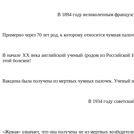
В 1894 году великолепным француз
Примерно через 70 лет род, к которому относится чумная палочк
В начале
XX
века английский ученый (родом из Российской 
этой болезни!
Вакцина была получена из мертвых чумных палочек. Ученый исп
В 1934 году советски
«Живая» означает, что она получена не из мертвых возбудител