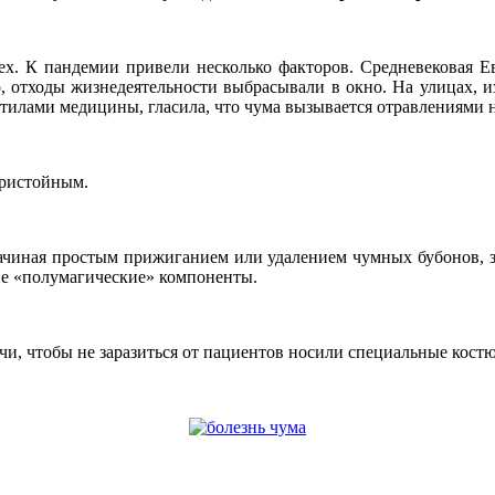
х. К пандемии привели несколько факторов. Средневековая Ев
, отходы жизнедеятельности выбрасывали в окно. На улицах, из
етилами медицины, гласила, что чума вызывается отравлениями
пристойным.
ачиная простым прижиганием или удалением чумных бубонов, з
чие «полумагические» компоненты.
чи, чтобы не заразиться от пациентов носили специальные кост