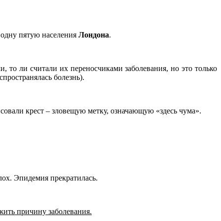
а одну пятую населения
Лондона
.
и, то ли считали их переносчиками заболевания, но это только
пространялась болезнь).
исовали крест – зловещую метку, означающую «здесь чума».
ох. Эпидемия прекратилась.
жить причину заболевания.