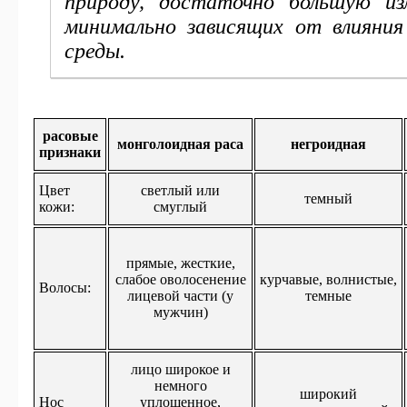
природу, достаточно большую из
минимально зависящих от влияни
среды.
расовые
монголоидная раса
негроидная
признаки
Цвет
светлый или
темный
кожи:
смуглый
прямые, жесткие,
слабое оволосенение
курчавые, волнистые,
Волосы:
лицевой части (у
темные
мужчин)
лицо широкое и
немного
широкий
Нос
уплощенное,