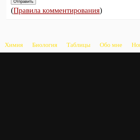
(
Правила комментирования
)
Химия
Биология
Таблицы
Обо мне
Но